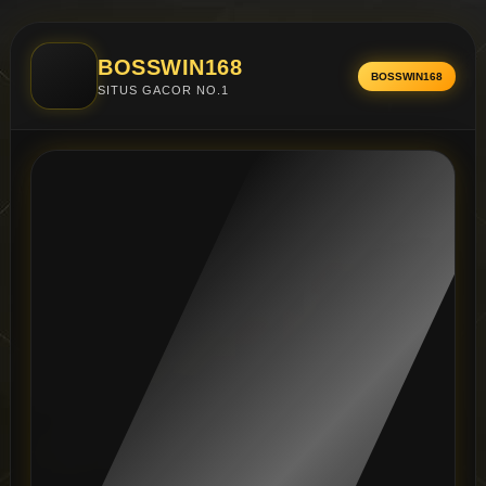
BOSSWIN168
BOSSWIN168
SITUS GACOR NO.1